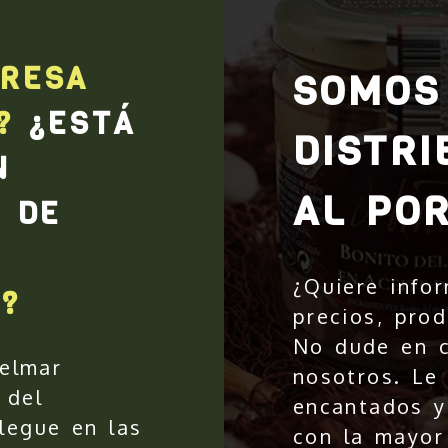
RESA
SOMOS
?
¿ESTÁ
DISTRI
N
AL PO
R DE
¿Quiere info
?
precios, prod
No dude en c
elmar
nosotros. Le
 del
encantados y
legue en las
con la mayor