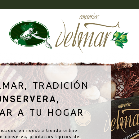
roductos típicos
Contacto
C
LMAR, TRADICIÓN
ONSERVERA
,
MAR A TU HOGAR
idades en nuestra tienda online:
e conserva, productos típicos de