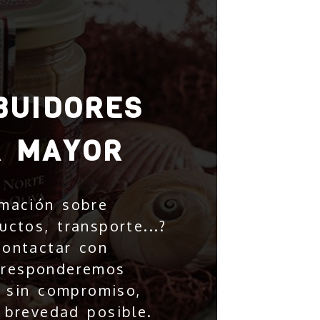
BUIDORES
R MAYOR
rmación sobre
uctos, transporte...?
ontactar con
 responderemos
 sin compromiso,
 brevedad posible.