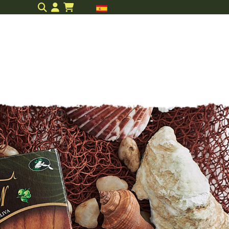
Identifícate
onservas
Regalos