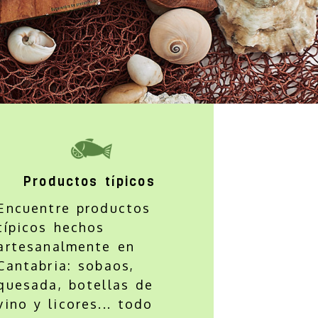
as Velmar
Productos típicos
Encuentre productos
típicos hechos
artesanalmente en
Cantabria: sobaos,
quesada, botellas de
vino y licores... todo