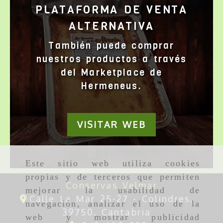
PLATAFORMA DE VENTA
ALTERNATIVA
También puede comprar
nuestros productos a través
del Marketplace de
Hermeneus.
VISITAR WEB
Este sitio web utiliza cookies
propias y de terceros que permiten
Conservas Velmar
mejorar la usabilidad de
Calle La Mar 25-27 -
Colindres,
navegación, analizar el uso de la
39750,
Cantabria
web y mostrar publicidad