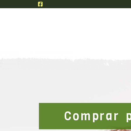
Semiconservas
P
Comprar 