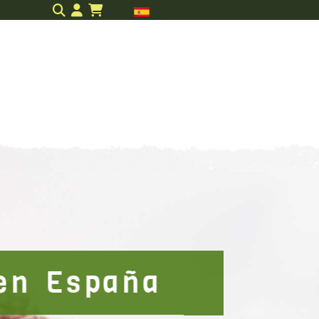
Identifícate
onservas
Regalos
en España